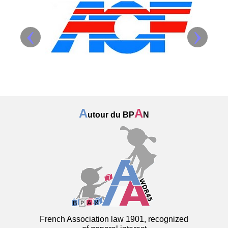
‹
›
A
A
utour du BP
N
French Association law 1901, recognized