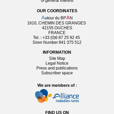
of general interest
OUR COORDINATES
A
A
utour du BP
N
1610, CHEMIN DES GRANGES
42155 OUCHES
FRANCE
Tel. : +33 (0)6 87 25 92 45
Siren Number 841 375 512
INFORMATION
Site Map
Legal Notice
Press and publications
Subscriber space
We are members of :
FIND US ON