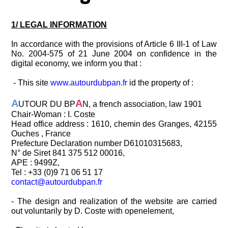
1/ LEGAL INFORMATION
In accordance with the provisions of Article 6 III-1 of Law
No. 2004-575 of 21 June 2004 on confidence in the
digital economy, we inform you that :
- This site
www.autourdubpan.fr
id the property of :
A
A
UTOUR DU BP
N, a french association, law 1901
Chair-Woman : I. Coste
Head office address : 1610, chemin des Granges, 42155
Ouches , France
Prefecture Declaration number D61010315683,
N° de Siret 841 375 512 00016,
APE : 9499Z,
Tel : +33 (0)9 71 06 51 17
contact@autourdubpan.fr
- The design and realization of the website are carried
out voluntarily by D. Coste with openelement,