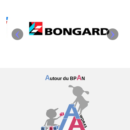
‹
›
A
A
utour du BP
N