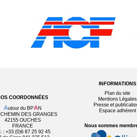
INFORMATIONS
Plan du site
NOS COORDONNÉES
Mentions Légales
Presse et publicati
A
A
utour du BP
N
Espace adhérent
, CHEMIN DES GRANGES
42155 OUCHES
Nous sommes membres
FRANCE
l. : +33 (0)6 87 25 92 45