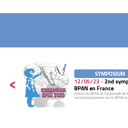
SYMPOSIUM
<
12/05/23 -
2nd symp
BPAN en France
Autour du BPAN et l'Université de
second symposium sur le BPAN e