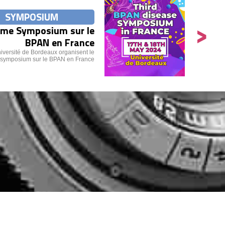
SYMPOSIUM
>
ème Symposium sur le
BPAN en France
iversité de Bordeaux organisent le
 symposium sur le BPAN en France