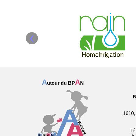
‹
A
A
utour du BP
N
1610
Té