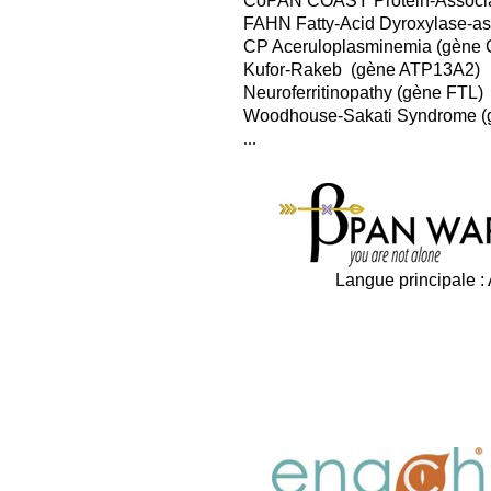
CoPAN COASY Protein-Associ
FAHN Fatty-Acid Dyroxylase-a
CP Aceruloplasminemia (gène
Kufor-Rakeb (gène ATP13A2)
Neuroferritinopathy (gène FTL
Woodhouse-Sakati Syndrome 
...
Langue principale :