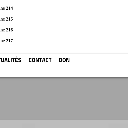
ine
214
ine
215
ine
216
ine
217
TUALITÉS
CONTACT
DON